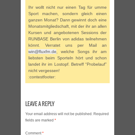
Ihr wollt nicht nur einen Tag für umme
Sport machen, sondern gleich einen
ganzen Monat? Dann gewinnt doch eine
Monatsmitgliedschaft, mit der ihr an allen
Kursen und angebotenen Sessions der
RUNBASE Berlin von adidas teilnehmen
könnt. Verratet uns per Mail an
win@fluxfm.de
, welche Songs ihr am
liebsten beim Sporteln hört und schon
landet ihr im Lostopf. Betreff “Probelauf”
nicht vergessen!
:contestfooter:
LEAVE A REPLY
Your email address will not be published.
Required
fields are marked
*
Comment
*