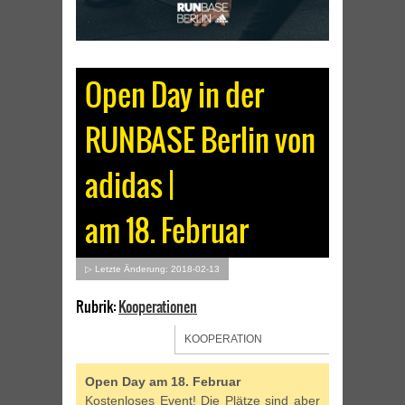
Open Day in der
RUNBASE Berlin von
adidas |
am 18. Februar
▷ Letzte Änderung: 2018-02-13
Rubrik:
Kooperationen
KOOPERATION
Open Day am 18. Februar
Kostenloses Event! Die Plätze sind aber