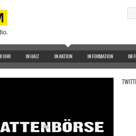
M OHR
IN HALT
IN AKTION
IN FORMATION
IM 
TWITT