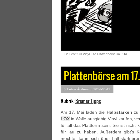
Ein Fest fürs Vinyl: Die Plattenbörse im LOX
Plattenbörse am 17
▷ Letzte Änderung: 2014-05-12
Rubrik:
Bremer Tipps
Am 17. Mai laden die
Halbstarken
zu 
LOX
in Walle ausgiebig Vinyl kaufen, v
für all das Plattform sein. Sie ist nicht
für lau zu haben. Außerdem gibt’s K
möchte, kann sich über halbstark.br