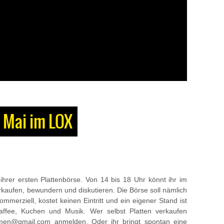
. Mai im LOX
ihrer ersten Plattenbörse. Von 14 bis 18 Uhr könnt ihr im
erkaufen, bewundern und diskutieren. Die Börse soll nämlich
 kommerziell, kostet keinen Eintritt und ein eigener Stand ist
affee, Kuchen und Musik. Wer selbst Platten verkaufen
emen@gmail.com anmelden. Oder ihr bringt spontan eine