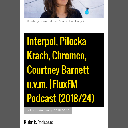
Courtney Barnett (Foto: Ann-Kathrin Canjé)
Interpol, Pilocka
Krach, Chromeo,
Courtney Barnett
u.v.m. | FluxFM
Podcast (2018/24)
▷ Letzte Änderung: 2018-06-15
Rubrik:
Podcasts