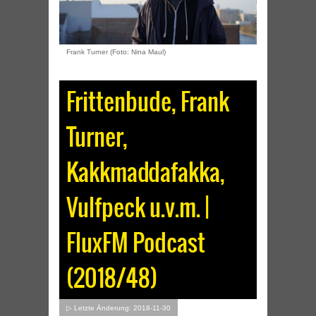
Frank Turner (Foto: Nina Maul)
Frittenbude, Frank
Turner,
Kakkmaddafakka,
Vulfpeck u.v.m. |
FluxFM Podcast
(2018/48)
▷ Letzte Änderung: 2018-11-30