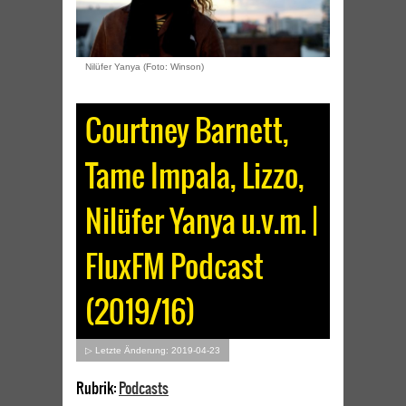
Nilüfer Yanya (Foto: Winson)
Courtney Barnett,
Tame Impala, Lizzo,
Nilüfer Yanya u.v.m. |
FluxFM Podcast
(2019/16)
▷ Letzte Änderung: 2019-04-23
Rubrik:
Podcasts