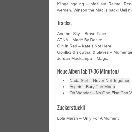
Klingelingeling – pfeif auf Reime! Re
werden. Winson the Mac is back! Ueli nic
Tracks:
Another Sky – Brave Face
ÄTNA – Made By Desire
Girl In Red – Kate’s Not Here
Gorillaz & slowthai & Slaves – Momentar
Jordan Mackampa – Magic
Neue Alben (ab 17:36 Minuten)
Nada Surf – Never Not Together
Ásgeir – Bury The Moon
Oh Wonder – No One Else Can 
Zuckerstückli
Lola Marsh – Only For A Moment