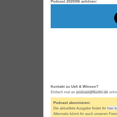
Podcast 2020/06 anhören:
Kontakt zu Ueli & Winson?
Einfach mal an
podcast@fluxfm.de
schr
Podcast abonnieren:
Die aktuellste Ausgabe findet ihr
hier 
Alternativ könnt ihr auch unseren Fee