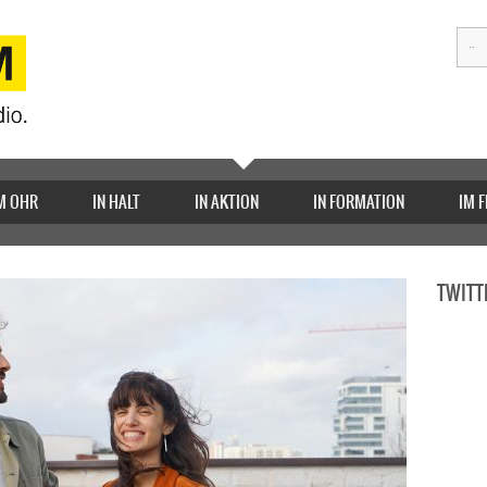
M OHR
IN HALT
IN AKTION
IN FORMATION
IM 
TWITT