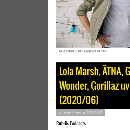
Lola Marsh (Foto: Elisabeth Demuth)
Lola Marsh, ÄTNA, Gi
Wonder, Gorillaz uv
(2020/06)
▷ Letzte Änderung: 2020-02-07
Rubrik:
Podcasts