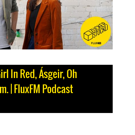
rl In Red, Ásgeir, Oh
m. | FluxFM Podcast