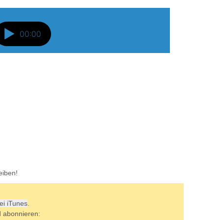
eiben!
bei iTunes
.
d abonnieren: