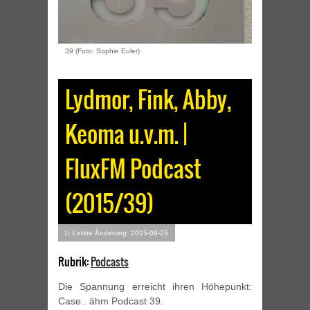
39 (Foto: Sophie Euler)
Lydmor, Fink, Abby,
Keoma u.v.m. |
FluxFM Podcast
(2015/39)
▷ Letzte Änderung: 2015-09-25
Rubrik:
Podcasts
Die Spannung erreicht ihren Höhepunkt:
Case.. ähm Podcast 39.