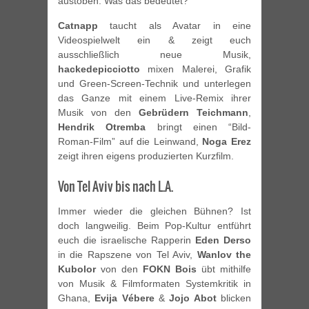
austoben. Was das bedeutet?
Catnapp
taucht als Avatar in eine
Videospielwelt ein & zeigt euch
ausschließlich neue Musik,
hackedepicciotto
mixen Malerei, Grafik
und Green-Screen-Technik und unterlegen
das Ganze mit einem Live-Remix ihrer
Musik von den
Gebrüdern Teichmann
,
Hendrik Otremba
bringt einen “Bild-
Roman-Film” auf die Leinwand,
Noga Erez
zeigt ihren eigens produzierten Kurzfilm.
Von Tel Aviv bis nach L.A.
Immer wieder die gleichen Bühnen? Ist
doch langweilig. Beim Pop-Kultur entführt
euch die israelische Rapperin
Eden Derso
in die Rapszene von Tel Aviv,
Wanlov the
Kubolor
von den
FOKN Bois
übt mithilfe
von Musik & Filmformaten Systemkritik in
Ghana,
Evija Vébere
&
Jojo Abot
blicken