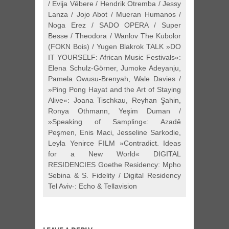
/ Evija Vēbere / Hendrik Otremba / Jessy
Lanza / Jojo Abot / Mueran Humanos /
Noga Erez / SADO OPERA / Super
Besse / Theodora / Wanlov The Kubolor
(FOKN Bois) / Yugen Blakrok TALK »DO
IT YOURSELF: African Music Festivals«:
Elena Schulz-Görner, Jumoke Adeyanju,
Pamela Owusu-Brenyah, Wale Davies /
»Ping Pong Hayat and the Art of Staying
Alive«: Joana Tischkau, Reyhan Şahin,
Ronya Othmann, Yeşim Duman /
»Speaking of Sampling«: Azadê
Peşmen, Enis Maci, Jesseline Sarkodie,
Leyla Yenirce FILM »Contradict. Ideas
for a New World« DIGITAL
RESIDENCIES Goethe Residency: Mpho
Sebina & S. Fidelity / Digital Residency
Tel Aviv-: Echo & Tellavision