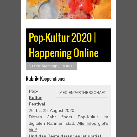
Pop-Kultur 2020 |
Happening Online
▷ Letzte Änderung: 2020-08-12
Rubrik:
Kooperationen
Pop-
MEDIENPARTNERSCHAFT
Kultur
Festival
26. bis 28. August 2020
Dieses Jahr findet Pop-Kultur im
digitalen Rahmen statt.
Alle Infos gibt’s
hier!
Und das Beste daran: es ist gratis!