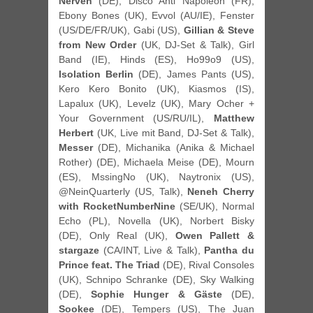
Nerven
(DE), Disco Anti Napoleon (FR),
Ebony Bones (UK), Evvol (AU/IE), Fenster
(US/DE/FR/UK), Gabi (US),
Gillian & Steve
from New Order
(UK, DJ-Set & Talk), Girl
Band (IE), Hinds (ES), Ho99o9 (US),
Isolation Berlin
(DE), James Pants (US),
Kero Kero Bonito (UK), Kiasmos (IS),
Lapalux (UK), Levelz (UK), Mary Ocher +
Your Government (US/RU/IL),
Matthew
Herbert
(UK, Live mit Band, DJ-Set & Talk),
Messer
(DE), Michanika (Anika & Michael
Rother) (DE), Michaela Meise (DE), Mourn
(ES), MssingNo (UK), Naytronix (US),
@NeinQuarterly (US, Talk),
Neneh Cherry
with RocketNumberNine
(SE/UK), Normal
Echo (PL), Novella (UK), Norbert Bisky
(DE), Only Real (UK),
Owen Pallett &
stargaze
(CA/INT, Live & Talk),
Pantha du
Prince feat. The Triad
(DE), Rival Consoles
(UK), Schnipo Schranke (DE), Sky Walking
(DE),
Sophie Hunger & Gäste
(DE),
Sookee
(DE), Tempers (US), The Juan