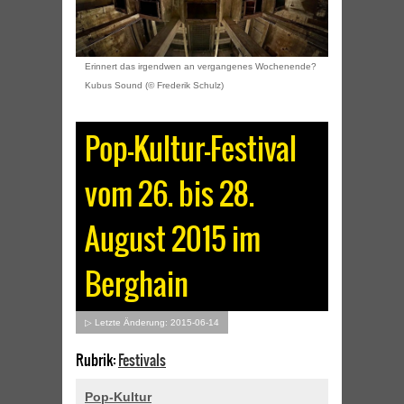
Erinnert das irgendwen an vergangenes Wochenende?
Kubus Sound (© Frederik Schulz)
Pop-Kultur-Festival
vom 26. bis 28.
August 2015 im
Berghain
▷ Letzte Änderung: 2015-06-14
Rubrik:
Festivals
Pop-Kultur