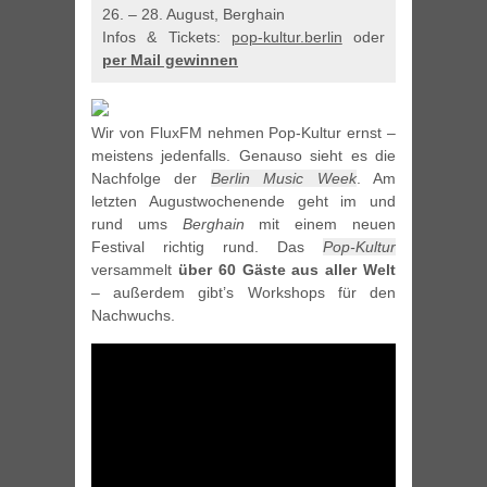
26. – 28. August, Berghain
Infos & Tickets:
pop-kultur.berlin
oder
per Mail gewinnen
Wir von FluxFM nehmen Pop-Kultur ernst –
meistens jedenfalls. Genauso sieht es die
Nachfolge der
Berlin Music Week
. Am
letzten Augustwochenende geht im und
rund ums
Berghain
mit einem neuen
Festival richtig rund. Das
Pop-Kultur
versammelt
über 60 Gäste aus aller Welt
– außerdem gibt’s Workshops für den
Nachwuchs.