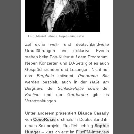
Foto: Marikel Lahana, Pop-Kultur-Festival
Zahlreiche welt- und deutschlandweite
Uraufführungen und exklusive Events
stehen beim Pop-Kultur auf dem Programm.
Neben Konzerten und DJ-Sets gibt es auch
Gesprächsrunden und Lesungen. Nicht nur
das
Berghain
mitsamt
Panorama Bar
werden bespielt, auch in der
Halle am
Berghain
, der
Schlackehalle
sowie der
Kantine
und der
Garderobe
gibt es
Veranstaltungen.
Unter anderem präsentiert
Bianca Casady
von
CocoRosie
erstmals in Deutschland ihr
neues Soloprojekt. FluxFM-Liebling
Sophie
Hunger
– kürzlich erst im
FluxFM-Interview