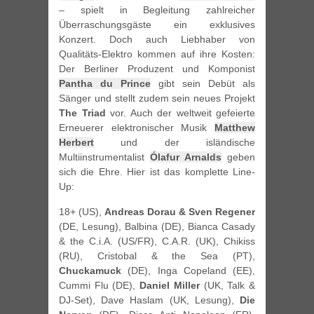
– spielt in Begleitung zahlreicher
Überraschungsgäste ein exklusives
Konzert. Doch auch Liebhaber von
Qualitäts-Elektro kommen auf ihre Kosten:
Der Berliner Produzent und Komponist
Pantha du Prince
gibt sein Debüt als
Sänger und stellt zudem sein neues Projekt
The Triad
vor. Auch der weltweit gefeierte
Erneuerer elektronischer Musik
Matthew
Herbert
und der isländische
Multiinstrumentalist
Ólafur Arnalds
geben
sich die Ehre. Hier ist das komplette Line-
Up:
18+ (US),
Andreas Dorau & Sven Regener
(DE, Lesung), Balbina (DE), Bianca Casady
& the C.i.A. (US/FR), C.A.R. (UK), Chikiss
(RU), Cristobal & the Sea (PT),
Chuckamuck
(DE), Inga Copeland (EE),
Cummi Flu (DE),
Daniel Miller
(UK, Talk &
DJ-Set), Dave Haslam (UK, Lesung),
Die