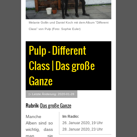
Melanie Gollin und Daniel Koch mit dem Album "Different
Class" von Pulp (Foto: Sophie Euler)
Pulp – Different
Class | Das große
Ganze
▷ Letzte Änderung: 2020-01-28
Rubrik:
Das große Ganze
Manche
Im Radio:
Alben sind so
26. Januar 2020, 19 Uhr
wichtig, dass
28. Januar 2020, 23 Uhr
man sie