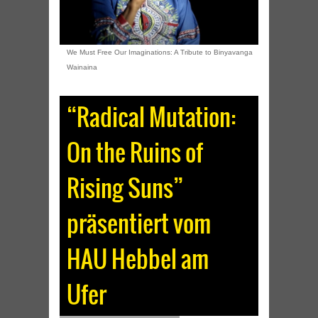
We Must Free Our Imaginations: A Tribute to Binyavanga
Wainaina
“Radical Mutation:
On the Ruins of
Rising Suns”
präsentiert vom
HAU Hebbel am
Ufer