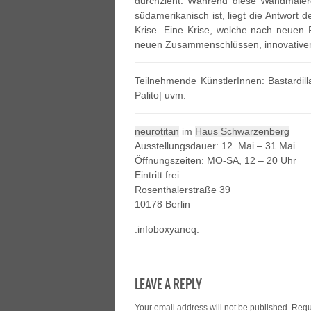
durchzieht. Während diese Wandmaler
südamerikanisch ist, liegt die Antwort d
Krise. Eine Krise, welche nach neuen
neuen Zusammenschlüssen, innovativen
Teilnehmende KünstlerInnen: Bastardil
Palito| uvm.
neurotitan
im
Haus Schwarzenberg
Ausstellungsdauer: 12. Mai – 31.Mai
Öffnungszeiten: MO-SA, 12 – 20 Uhr
Eintritt frei
Rosenthalerstraße 39
10178 Berlin
:infoboxyaneq:
LEAVE A REPLY
Your email address will not be published.
Requ