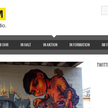
M OHR
IN HALT
IN AKTION
IN FORMATION
IM 
TWITT