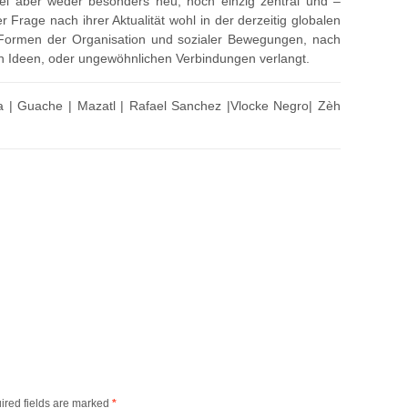
ei aber weder besonders neu, noch einzig zentral und –
er Frage nach ihrer Aktualität wohl in der derzeitig globalen
 Formen der Organisation und sozialer Bewegungen, nach
 Ideen, oder ungewöhnlichen Verbindungen verlangt.
la | Guache | Mazatl | Rafael Sanchez |Vlocke Negro| Zèh
ired fields are marked
*