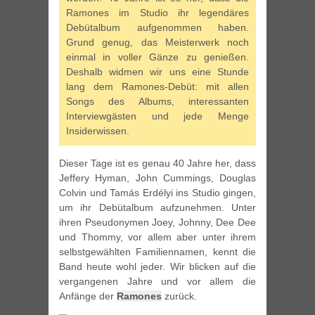
Ramones im Studio ihr legendäres
Debütalbum aufgenommen haben.
Grund genug, das Meisterwerk noch
einmal in voller Gänze zu genießen.
Deshalb widmen wir uns eine Stunde
lang dem Ramones-Debüt: mit allen
Songs des Albums, interessanten
Interviewgästen und jede Menge
Insiderwissen.
Dieser Tage ist es genau 40 Jahre her, dass
Jeffery Hyman, John Cummings, Douglas
Colvin und Tamás Erdélyi ins Studio gingen,
um ihr Debütalbum aufzunehmen. Unter
ihren Pseudonymen Joey, Johnny, Dee Dee
und Thommy, vor allem aber unter ihrem
selbstgewählten Familiennamen, kennt die
Band heute wohl jeder. Wir blicken auf die
vergangenen Jahre und vor allem die
Anfänge der
Ramones
zurück.