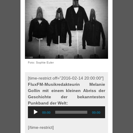
Foto: Sophie Euler
[time-restrict off=”2016-02-14 20:00:00″]
FluxFM-Musikredakteurin Melanie
Gollin mit einem kleinen Abriss der
Geschichte der bekanntesten
Punkband der Welt:
Audio
00:00
00:00
Player
[/time-restrict]