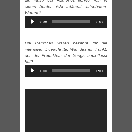
die Musik der Ramones könne man in
einem Studio nicht adäquat aufnehmen.
Warum?
Audio
00:00
00:00
Player
Die Ramones waren bekannt für die
intensiven Liveauftritte. War das ein Punkt,
der die Produktion der Songs beeinflusst
hat?
Audio
00:00
00:00
Player