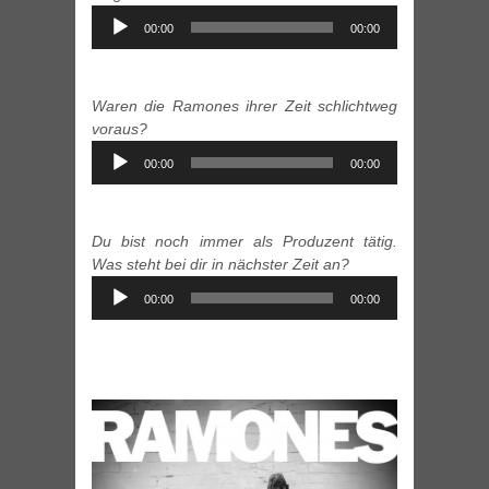
Audio
00:00
00:00
Player
Waren die Ramones ihrer Zeit schlichtweg
voraus?
Audio
00:00
00:00
Player
Du bist noch immer als Produzent tätig.
Was steht bei dir in nächster Zeit an?
Audio
00:00
00:00
Player