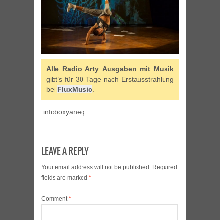
Alle Radio Arty Ausgaben mit Musik
gibt’s für 30 Tage nach Erstausstrahlung
bei
FluxMusic
.
:infoboxyaneq:
LEAVE A REPLY
Your email address will not be published.
Required
fields are marked
*
Comment
*