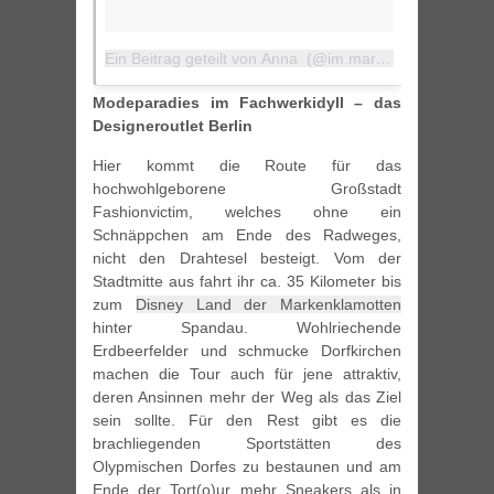
Ein Beitrag geteilt von
Anna
(@im.marchenko)
am
22. 
Modeparadies im Fachwerkidyll – das
Designeroutlet Berlin
Hier kommt die Route für das
hochwohlgeborene Großstadt
Fashionvictim, welches ohne ein
Schnäppchen am Ende des Radweges,
nicht den Drahtesel besteigt. Vom der
Stadtmitte aus fahrt ihr ca. 35 Kilometer bis
zum
Disney Land der Markenklamotten
hinter Spandau. Wohlriechende
Erdbeerfelder und schmucke Dorfkirchen
machen die Tour auch für jene attraktiv,
deren Ansinnen mehr der Weg als das Ziel
sein sollte. Für den Rest gibt es die
brachliegenden Sportstätten des
Olypmischen Dorfes zu bestaunen und am
Ende der Tort(o)ur mehr Sneakers als in