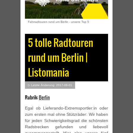
Fahrradtouren rund um Berlin - unsere Top 5
5 tolle Radtouren
rund um Berlin |
Listomania
▷ Letzte Änderung: 2017-08-01
Rubrik:
Berlin
Egal ob Lieferando-Extremsportler:in oder
zum ersten mal ohne Stützräder: Wir haben
für jeden Schwierigkeitsgrad die schönsten
Radstrecken gefunden und liebevoll