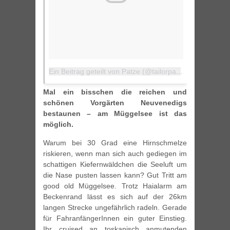
Ein Beitrag geteilt von Patze (@tailorpat)
am
16. Jul 20
Mal ein bisschen die reichen und
schönen Vorgärten Neuvenedigs
bestaunen – am Müggelsee ist das
möglich.
Warum bei 30 Grad eine Hirnschmelze
riskieren, wenn man sich auch gediegen im
schattigen Kiefernwäldchen die Seeluft um
die Nase pusten lassen kann? Gut Tritt am
good old Müggelsee. Trotz Haialarm am
Beckenrand lässt es sich auf der 26km
langen Strecke ungefährlich radeln. Gerade
für FahranfängerInnen ein guter Einstieg.
Ihr cruised an toskanisch anmutenden