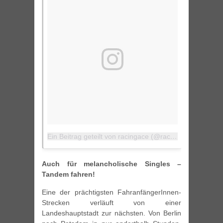
Ein Beitrag geteilt von racingace (@racingace)
am
29. 
Auch für melancholische Singles –
Tandem fahren!
Eine der prächtigsten FahranfängerInnen-
Strecken verläuft von einer
Landeshauptstadt zur nächsten. Von Berlin