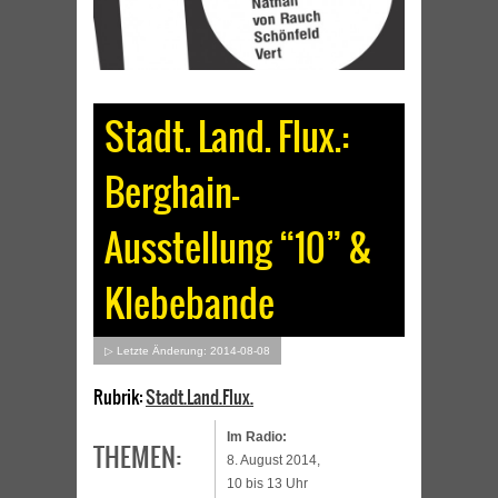
Stadt. Land. Flux.:
Berghain-
Ausstellung “10” &
Klebebande
▷ Letzte Änderung: 2014-08-08
Rubrik:
Stadt.Land.Flux.
Im Radio:
THEMEN:
8. August 2014,
10 bis 13 Uhr