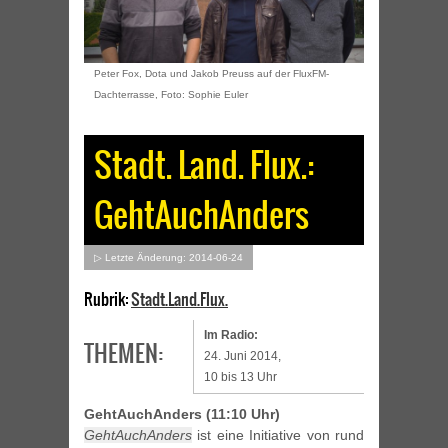
Peter Fox, Dota und Jakob Preuss auf der FluxFM-
Dachterrasse, Foto: Sophie Euler
Stadt. Land. Flux.:
GehtAuchAnders
▷ Letzte Änderung: 2014-06-24
Rubrik:
Stadt.Land.Flux.
Im Radio:
THEMEN:
24. Juni 2014,
10 bis 13 Uhr
GehtAuchAnders (11:10 Uhr)
GehtAuchAnders
ist eine Initiative von rund