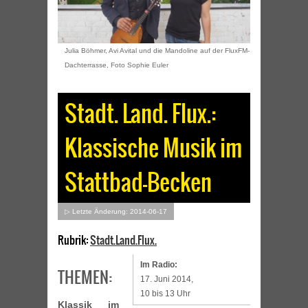
Julia Böhmer, Avi Avital und die Mandoline auf der FluxFM-
Dachterrasse, Foto Sophie Euler
Stadt. Land. Flux.:
Klassische Musik im
Stattbad-Becken
▷ Letzte Änderung: 2014-06-17
Rubrik:
Stadt.Land.Flux.
Im Radio:
THEMEN:
17. Juni 2014,
10 bis 13 Uhr
Klassik im