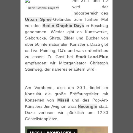
Am 31.1. und 1.2
wird der
Berlin Graphik Days #5
Indoorbereich des
Urban Spree
-Geländes zum fünften Mal
von den
Berlin Graphic Days
in Beschlag
genommen. Wieder gibt es Kunstwerke,
Siebdrucke, Shirts, Bilder und Bücher von
über 50 internationalen Künstlern. Dazu gibt
es Live Painting, DJ’s und was ordentliches
zu essen. Zu Gast bei
Stadt.Land.Flux
empfangen wir Mitorganisator Christoph
Steinweg, der näheres erläutern wird.
Am Vorabend, also am 30.1. findet im
Konzulát die große Eröffnungsfeier mit
Konzerten von
Missil
und des Pop-Art-
Künstlers Jim Avignon alias
Neoangin
statt.
Dazu verlosen wir pünktlich um 12:30
Gästelistenplätze.