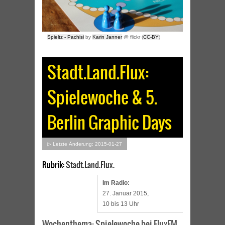
Spieltz - Pachisi
by
Karin Janner
@ flickr (
CC-BY
)
Stadt.Land.Flux:
Spielewoche & 5.
Berlin Graphic Days
▷ Letzte Änderung: 2015-01-27
Rubrik:
Stadt.Land.Flux.
Im Radio:
27. Januar 2015,
10 bis 13 Uhr
Wochenthema: Spielewoche bei FluxFM