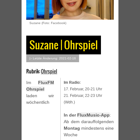
Suzane (Foto: Facebook)
Suzane | Ohrspiel
▷ Letzte Änderung: 2021-02-16
Rubrik:
Ohrspiel
Im
FluxFM
Im Radio:
Ohrspiel
17. Februar, 20-21 Uhr
laden wir
21. Februar, 22-23 Uhr
wöchentlich
(Wdh.)
In der
FluxMusic-App
:
Ab dem darauffolgenden
Montag
mindestens eine
Woche