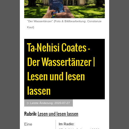
"Der Wassertänzer" (Foto & Bildbearbeitung: Constanze
Kaul)
Ta-Nehisi Coates –
Der Wassertänzer |
Lesen und lesen
lassen
▷ Letzte Änderung: 2020-07-27
Rubrik:
Lesen und lesen lassen
Eine
Im Radio: