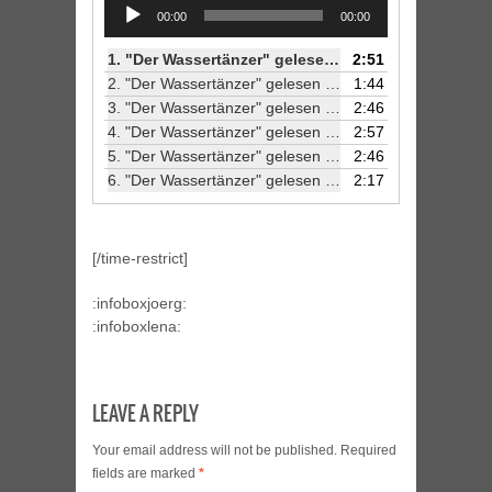
Audio
00:00
00:00
Player
1.
"Der Wassertänzer" gelesen von Jörg Petzold (1/6)
2:51
2.
"Der Wassertänzer" gelesen von Jörg Petzold (2/6)
1:44
3.
"Der Wassertänzer" gelesen von Jörg Petzold (3/6)
2:46
4.
"Der Wassertänzer" gelesen von Jörg Petzold (4/6)
2:57
5.
"Der Wassertänzer" gelesen von Jörg Petzold (5/6)
2:46
6.
"Der Wassertänzer" gelesen von Jörg Petzold (6/6)
2:17
[/time-restrict]
:infoboxjoerg:
:infoboxlena:
LEAVE A REPLY
Your email address will not be published.
Required
fields are marked
*