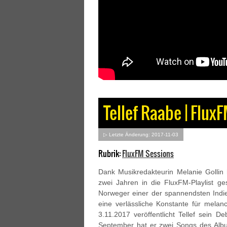
Tellef Raabe | Flux
▷ Letzte Änderung: 2017-11-03
Rubrik:
FluxFM Sessions
Dank Musikredakteurin Melanie Gollin
zwei Jahren in die FluxFM-Playlist ges
Norweger einer der spannendsten Indie-
eine verlässliche Konstante für mela
3.11.2017 veröffentlicht Tellef sein 
September hat er zwei Songs des Albu