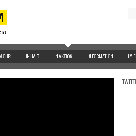
M OHR
IN HALT
IN AKTION
IN FORMATION
IM 
TWITT