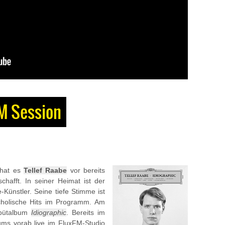
FM Session
 hat es
Tellef Raabe
vor bereits
chafft. In seiner Heimat ist der
Künstler. Seine tiefe Stimme ist
ncholische Hits im Programm. Am
Debütalbum
Idiographic
. Bereits im
ms vorab live im FluxFM-Studio