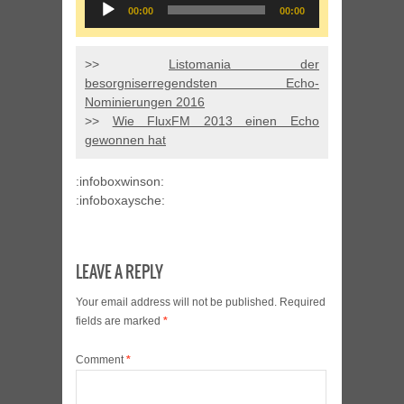
Audio
00:00
00:00
Player
>>
Listomania der
besorgniserregendsten Echo-
Nominierungen 2016
>>
Wie FluxFM 2013 einen Echo
gewonnen hat
:infoboxwinson:
:infoboxaysche:
LEAVE A REPLY
Your email address will not be published.
Required
fields are marked
*
Comment
*