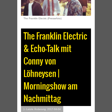
The Franklin Electric (Pressefoto)
The Franklin Electric
& Echo-Talk mit
Conny von
Löhneysen |
Morningshow am
Nachmittag
▷ Letzte Änderung: 2017-04-04