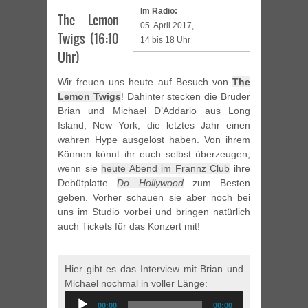
Im Radio:
The Lemon
05. April 2017,
Twigs (16:10
14 bis 18 Uhr
Uhr)
Wir freuen uns heute auf Besuch von
The
Lemon Twigs
! Dahinter stecken die Brüder
Brian und Michael D’Addario aus Long
Island, New York, die letztes Jahr einen
wahren Hype ausgelöst haben. Von ihrem
Können könnt ihr euch selbst überzeugen,
wenn sie
heute Abend im Frannz Club
ihre
Debütplatte
Do Hollywood
zum Besten
geben. Vorher schauen sie aber noch bei
uns im Studio vorbei und bringen natürlich
auch Tickets für das Konzert mit!
Hier gibt es das Interview mit Brian und
Michael nochmal in voller Länge:
Audio
00:00
00:00