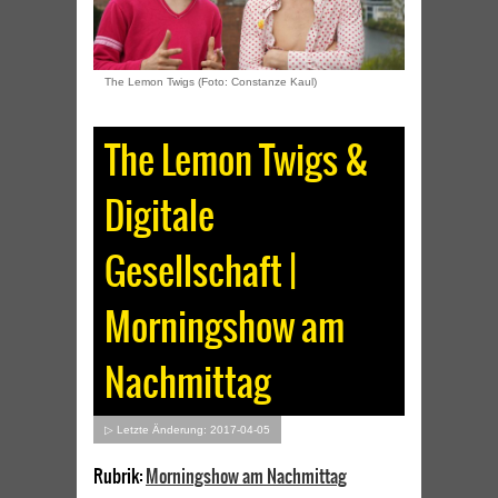
The Lemon Twigs (Foto: Constanze Kaul)
The Lemon Twigs &
Digitale
Gesellschaft |
Morningshow am
Nachmittag
▷ Letzte Änderung: 2017-04-05
Rubrik:
Morningshow am Nachmittag