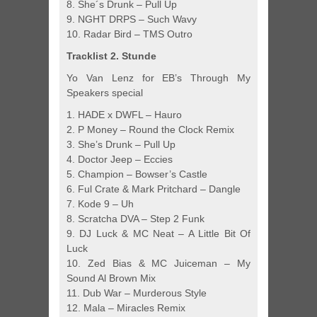
8. She´s Drunk – Pull Up
9. NGHT DRPS – Such Wavy
10. Radar Bird – TMS Outro
Tracklist 2. Stunde
Yo Van Lenz for EB’s Through My
Speakers special
1. HADE x DWFL – Hauro
2. P Money – Round the Clock Remix
3. She’s Drunk – Pull Up
4. Doctor Jeep – Eccies
5. Champion – Bowser’s Castle
6. Ful Crate & Mark Pritchard – Dangle
7. Kode 9 – Uh
8. Scratcha DVA – Step 2 Funk
9. DJ Luck & MC Neat – A Little Bit Of
Luck
10. Zed Bias & MC Juiceman – My
Sound Al Brown Mix
11. Dub War – Murderous Style
12. Mala – Miracles Remix