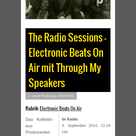
The Radio Sessions –
Electronic Beats On
Air mit Through My
Speakers
▷ Letzte Änderung: 2014-08-31
Rubrik:
Electronic Beats On Air
Das Kollektiv
Im Radio:
aus
4. September 2014, 22-24
Produzenten
Uhr