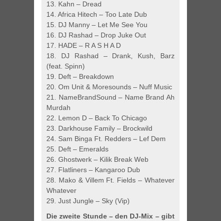
13. Kahn – Dread
14. Africa Hitech – Too Late Dub
15. DJ Manny – Let Me See You
16. DJ Rashad – Drop Juke Out
17. HADE – R A S H A D
18. DJ Rashad – Drank, Kush, Barz
(feat. Spinn)
19. Deft – Breakdown
20. Om Unit & Moresounds – Nuff Music
21. NameBrandSound – Name Brand Ah
Murdah
22. Lemon D – Back To Chicago
23. Darkhouse Family – Brockwild
24. Sam Binga Ft. Redders – Lef Dem
25. Deft – Emeralds
26. Ghostwerk – Kilik Break Web
27. Flatliners – Kangaroo Dub
28. Mako & Villem Ft. Fields – Whatever
Whatever
29. Just Jungle – Sky (Vip)
Die zweite Stunde – den DJ-Mix – gibt