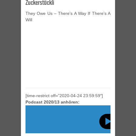
Zuckerstückli
They Owe Us – There’s A Way If There’s A
Will
[time-restrict off=”2020-04-24 23:59:59″]
Podcast 2020/13 anhören: