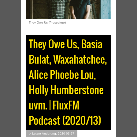
They Owe Us (Pressefoto)
They Owe Us, Basia
Bulat, Waxahatchee,
Alice Phoebe Lou,
Holly Humberstone
uvm. | FluxFM
Podcast (2020/13)
▷ Letzte Änderung: 2020-03-27