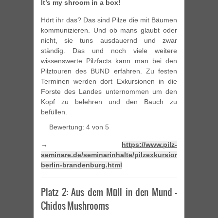
It’s my shroom in a box!
Hört ihr das? Das sind Pilze die mit Bäumen
kommunizieren. Und ob mans glaubt oder
nicht, sie tuns ausdauernd und zwar
ständig. Das und noch viele weitere
wissenswerte Pilzfacts kann man bei den
Pilztouren des BUND erfahren. Zu festen
Terminen werden dort Exkursionen in die
Forste des Landes unternommen um den
Kopf zu belehren und den Bauch zu
befüllen.
Bewertung: 4 von 5
→
https://www.pilz-
seminare.de/seminarinhalte/pilzexkursion-
berlin-brandenburg.html
Platz 2: Aus dem Müll in den Mund –
Chidos Mushrooms