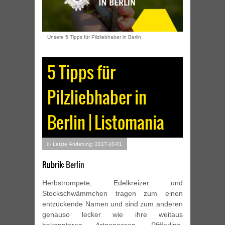
Unsere 5 Tipps für Pilzliebhaber in Berlin
5 Tipps für
Pilzliebhaber in
Berlin | Listomania
▷ Letzte Änderung: 2017-10-01
Rubrik:
Berlin
Herbstrompete, Edelkreizer und
Stockschwämmchen tragen zum einen
entzückende Namen und sind zum anderen
genauso lecker wie ihre weitaus