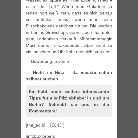
Wasser, Ich spüre es in der Erde, Ich rieche
es in der Luft.“ Wenn man Galadriel so
reden hört weiß man, dass es sich genau
so anfühlen muss, wenn man eine
Pilzschokolade gefrühstückt hat. Die werden
in Berlins Growshops gerne auch mal unter
dem Ladentisch verkauft. Mhmmmmmagic
Mushrooms in Kakaobutter. Aber nicht zu
viel naschen und ihr habt das nicht von uns.
Bewertung: 5 von 5
→ Nicht im Netz – da musste schon
selbser suchen.
Ihr habt noch weitere interessante
Tipps für alle Pilzliebhaber in und um
Berlin? Schreibt sie uns in die
Kommentare!
[the_ad id=”75643″]
:infoboxtorben: