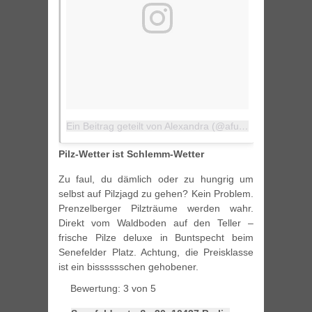
Ein Beitrag geteilt von Alexandra (@afum)
am
13. Jun 
Pilz-Wetter ist Schlemm-Wetter
Zu faul, du dämlich oder zu hungrig um
selbst auf Pilzjagd zu gehen? Kein Problem.
Prenzelberger Pilzträume werden wahr.
Direkt vom Waldboden auf den Teller –
frische Pilze deluxe in Buntspecht beim
Senefelder Platz. Achtung, die Preisklasse
ist ein bisssssschen gehobener.
Bewertung: 3 von 5