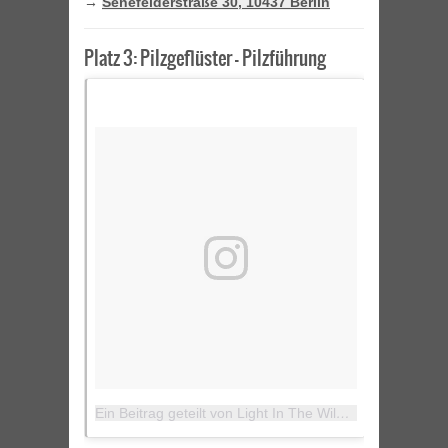
→
Senefelderstraße 30, 10437 Berlin
Platz 3: Pilzgeflüster – Pilzführung
Ein Beitrag geteilt von Light In The Wild (@light_in_the_wild)