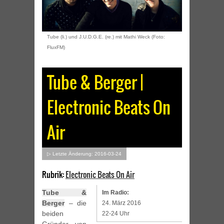
Tube (li.) und J.U.D.G.E. (re.) mit Mathi Weck (Foto:
FluxFM)
Tube & Berger |
Electronic Beats On
Air
▷ Letzte Änderung: 2016-03-24
Rubrik:
Electronic Beats On Air
Tube &
Im Radio:
Berger
– die
24. März 2016
beiden
22-24 Uhr