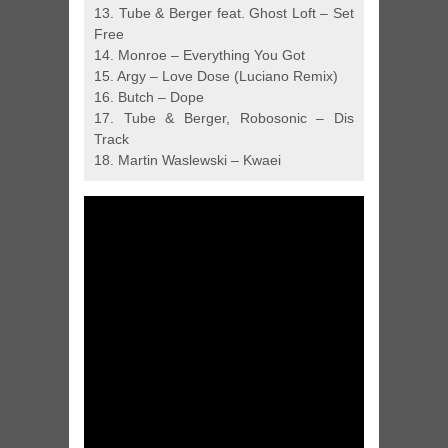
13. Tube & Berger feat. Ghost Loft – Set
Free
14. Monroe – Everything You Got
15. Argy – Love Dose (Luciano Remix)
16. Butch – Dope
17. Tube & Berger, Robosonic – Dis
Track
18. Martin Waslewski – Kwaei