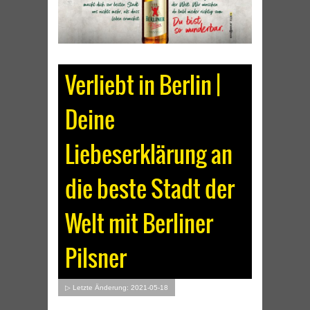
Verliebt in Berlin |
Deine
Liebeserklärung an
die beste Stadt der
Welt mit Berliner
Pilsner
▷ Letzte Änderung: 2021-05-18