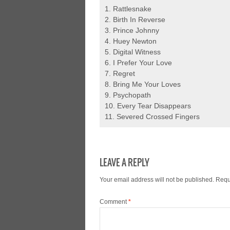
1. Rattlesnake
2. Birth In Reverse
3. Prince Johnny
4. Huey Newton
5. Digital Witness
6. I Prefer Your Love
7. Regret
8. Bring Me Your Loves
9. Psychopath
10. Every Tear Disappears
11. Severed Crossed Fingers
LEAVE A REPLY
Your email address will not be published.
Requ
Comment
*