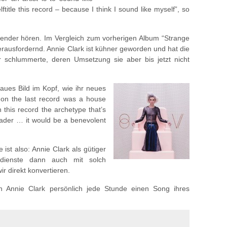
title this record – because I think I sound like myself”, so
nder hören. Im Vergleich zum vorherigen Album “Strange
 herausfordernd. Annie Clark ist kühner geworden und hat die
r schlummerte, deren Umsetzung sie aber bis jetzt nicht
ues Bild im Kopf, wie ihr neues
 on the last record was a house
 this record the archetype that’s
leader … it would be a benevolent
 ist also: Annie Clark als gütiger
sdienste dann auch mit solch
r direkt konvertieren.
h Annie Clark persönlich jede Stunde einen Song ihres