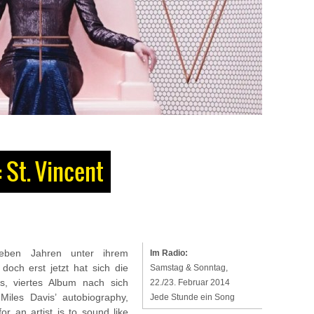
St. Vincent
sieben Jahren unter ihrem
Im Radio:
doch erst jetzt hat sich die
Samstag & Sonntag,
s, viertes Album nach sich
22./23. Februar 2014
iles Davis’ autobiography,
Jede Stunde ein Song
or an artist is to sound like