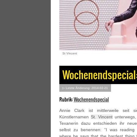
St Vincent
Wochenendspecial: 
▷ Letzte Änderung: 2014-02-21
Rubrik:
Wochenendspecial
Annie Clark ist mittlerweile seit 
Künstlernamen
St. Vincent
unterwegs, 
Texanerin dazu entschieden ihr neue
selbst zu benennen: “I was reading M
where he says that the hardest thing f