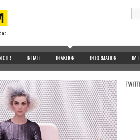
M OHR
IN HALT
IN AKTION
IN FORMATION
IM 
TWITT