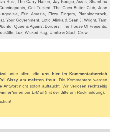
Viva Ruiz, The Carry Nation, Jay Boogie, As//Is, Shambhu
, Cunningpants, Get Fucked, The Coca Butter Club, Jean
rgeoisie, Erin Amazia, Fizzy Fingers, Planningtorock,
t. Your Government, Lotic, Alinka & Sean J. Wright, Tami
Ubuntu, Queens Against Borders, The House Of Presents,
ukölln, Luz, Wicked Hag, Umilio & Stash Crew
ival unter allen,
die uns hier im Kommentarbereich
Yo! Sissy am meisten freut.
Die Kommentare werden
e Antwort nicht sofort auftaucht. Wir verlosen rechtzeitig
winner*innen per E-Mail (mit der Bitte um Rückmeldung).
achen!