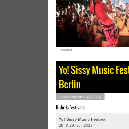
Pressebild
Yo! Sissy Music Fest
Berlin
▷ Letzte Änderung: 2017-04-15
Rubrik:
Festivals
Yo! Sissy Music Festival
28. & 29. Juli 2017