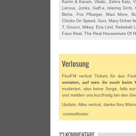
Karim & Karam, Vitalic, Zebra Katz, 
Leroux, Junks, Gaff.e, Islamiq Grrls
Biche, Fox Pflueger, Maxi More, Bou
Chicks On Speed, Gurr, Mary Ocher fea
T, Gnucci, Mikey, Ena Lind, Rebekah 
Faux Real, The Real Housewives Of Ne
Verlosung
FluxFM verlost Tickets für das Fest
verraten, auf wen ihr euch beim 
moderiert, also keine Sorge, falls eur
und melden uns kurzfristig bei den Ge
Update: Alles verlost, danke fürs Mitm
:contestfooter:
23 KOMMENTARE