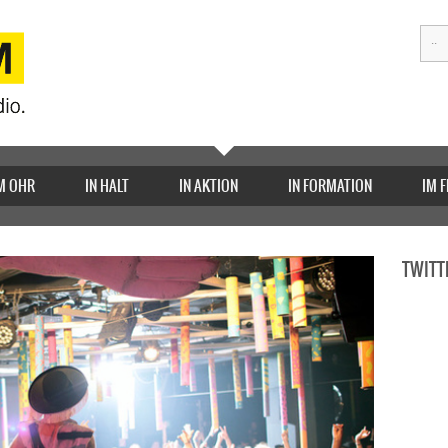
M OHR
IN HALT
IN AKTION
IN FORMATION
IM 
TWITT