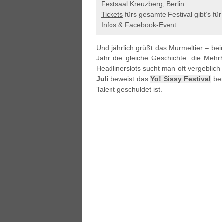
Festsaal Kreuzberg, Berlin
Tickets
fürs gesamte Festival gibt’s für
Infos
&
Facebook-Event
Und jährlich grüßt das Murmeltier – beim
Jahr die gleiche Geschichte: die Mehrh
Headlinerslots sucht man oft vergeblic
Juli
beweist das
Yo! Sissy Festival
ber
Talent geschuldet ist.