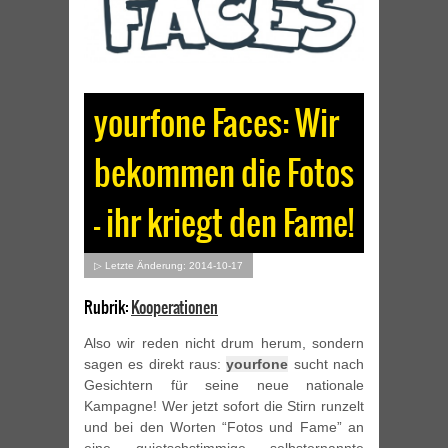
yourfone Faces: Wir
bekommen die Fotos
– ihr kriegt den Fame!
▷ Letzte Änderung: 2014-10-17
Rubrik:
Kooperationen
Also wir reden nicht drum herum, sondern
sagen es direkt raus:
yourfone
sucht nach
Gesichtern für seine neue nationale
Kampagne! Wer jetzt sofort die Stirn runzelt
und bei den Worten “Fotos und Fame” an