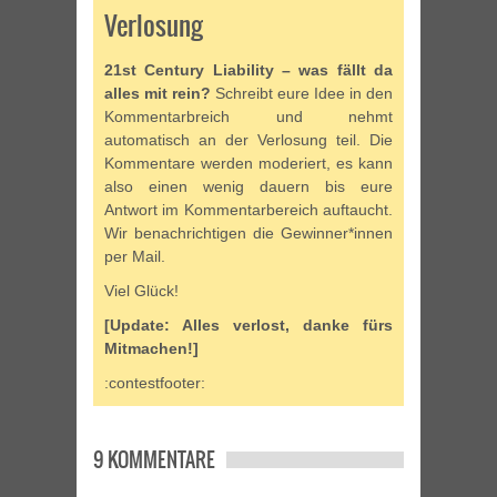
Verlosung
21st Century Liability – was fällt da
alles mit rein?
Schreibt eure Idee in den
Kommentarbreich und nehmt
automatisch an der Verlosung teil. Die
Kommentare werden moderiert, es kann
also einen wenig dauern bis eure
Antwort im Kommentarbereich auftaucht.
Wir benachrichtigen die Gewinner*innen
per Mail.
Viel Glück!
[Update: Alles verlost, danke fürs
Mitmachen!]
:contestfooter:
9 KOMMENTARE