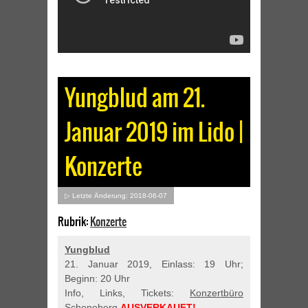
Yungblud am 21.
Januar 2019 im Lido |
Konzerte
▷ Letzte Änderung: 2018-06-07
Rubrik:
Konzerte
Yungblud
21. Januar 2019, Einlass: 19 Uhr;
Beginn: 20 Uhr
Info, Links, Tickets:
Konzertbüro
Schoneberg
AUSVERKAUFT!