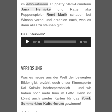
im
Ambulatorium
. Puppetry Slam-Gründerin
Jana Heinicke
und Ratte aka
Puppenspieler
René Marik
schauen bei
Winson vorbei und erzählen euch, was es
dann alles zu staunen gibt.
Das Interview:
Audio
00:00
00:00
Player
VERLOSUNG
Was es neues aus der Welt der bewegten
Bilder gibt, erzählt euch unser Kinoexperte
Kai Kollwitz höchstpersönlich – und wir
haben noch mehr Kino im Petto. Denn ihr
könnt auch wieder Karten für das
Yorck
Sommerkino Kulturforum
gewinnen!