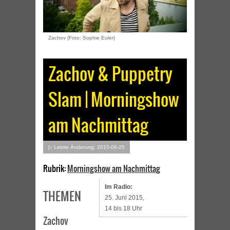
Zachov (Foto: Sophie Euler)
Zachov & Puppetry
Slam | Morningshow
am Nachmittag
▷ Letzte Änderung: 2015-06-25
Rubrik:
Morningshow am Nachmittag
Im Radio:
THEMEN
25. Juni 2015,
14 bis 18 Uhr
Zachov