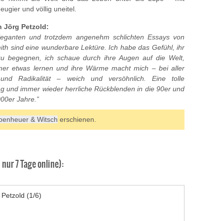
ugier und völlig uneitel.
n Jörg Petzold:
leganten und trotzdem angenehm schlichten Essays von
ith sind eine wunderbare Lektüre. Ich habe das Gefühl, ihr
 zu begegnen, ich schaue durch ihre Augen auf die Welt,
er etwas lernen und ihre Wärme macht mich – bei aller
 und Radikalität – weich und versöhnlich. Eine tolle
 und immer wieder herrliche Rückblenden in die 90er und
000er Jahre.”
penheuer & Witsch
erschienen.
]
nur 7 Tage online):
 Petzold (1/6)