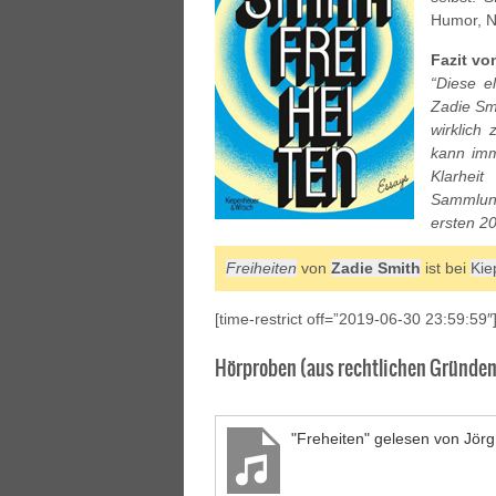
Humor, Ne
Fazit vo
“Diese e
Zadie Sm
wirklich
kann imm
Klarheit
Sammlung
ersten 2
Freiheiten
von
Zadie Smith
ist bei
Kie
[time-restrict off=”2019-06-30 23:59:59″
Hörproben (aus rechtlichen Gründen 
"Freheiten" gelesen von Jörg