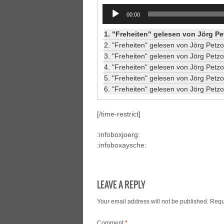
Audio
00:00
Player
1.
"Freheiten" gelesen von Jörg Pet
2.
"Freheiten" gelesen von Jörg Petzo
3.
"Freheiten" gelesen von Jörg Petzo
4.
"Freheiten" gelesen von Jörg Petzo
5.
"Freheiten" gelesen von Jörg Petzo
6.
"Freheiten" gelesen von Jörg Petzo
[/time-restrict]
:infoboxjoerg:
:infoboxaysche:
LEAVE A REPLY
Your email address will not be published.
Requ
Comment
*