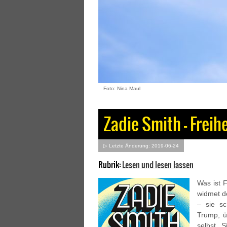
Foto: Nina Maul
Zadie Smith – Freih
▷ Letzte Änderung: 2019-06-24
Rubrik:
Lesen und lesen lassen
Was ist F
widmet d
– sie sc
Trump, ü
selbst. 