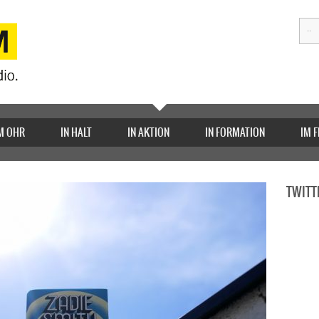
M OHR
IN HALT
IN AKTION
IN FORMATION
IM 
TWITT