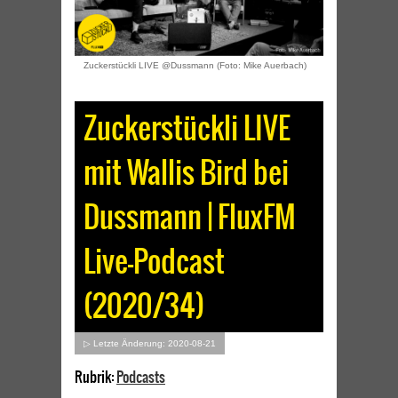
Zuckerstückli LIVE @Dussmann (Foto: Mike Auerbach)
Zuckerstückli LIVE
mit Wallis Bird bei
Dussmann | FluxFM
Live-Podcast
(2020/34)
▷ Letzte Änderung: 2020-08-21
Rubrik:
Podcasts