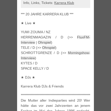
Info, Links, Tickets:
Karrera Klub
*** 20 JAHRE KARRERA KLUB ***
★ Live ★
YUMI ZOUMA / NZ
HERRENMAGAZIN / D (>>
FluxFM-
Interview
|
Ohrspiel
)
TELE / D (>>
Ohrspiel
)
SCHROTTGRENZE / D (>>
Morningshow-
Interview
)
KYTES / D
SPACE KELLY / D
★ DJs ★
Karrera Klub DJs & Friends
*********************************************************
Die Mutter aller Indieparties wird 20! Wer
hätte das vor zwei Jahrzenten an jenem
Freitag im Mai des Jahres 1996 gedacht.