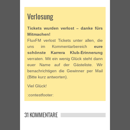
Verlosung
Tickets wurden verlost – danke fürs
Mitmachen!
FluxFM verlost Tickets unter allen, die
uns im Kommentarbereich
eure
schönste Karrera Klub-Erinnerung
verraten. Mit ein wenig Glück steht dann
euer Name auf der Gästeliste. Wir
benachrichtigen die Gewinner per Mail
(Bitte kurz antworten).
Viel Glück!
:contestfooter:
31 KOMMENTARE