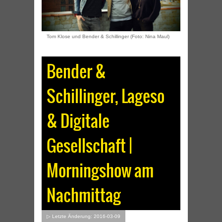
Tom Klose und Bender & Schillinger (Foto: Nina Maul)
Bender &
Schillinger, Lageso
& Digitale
Gesellschaft |
Morningshow am
Nachmittag
▷ Letzte Änderung: 2016-03-09