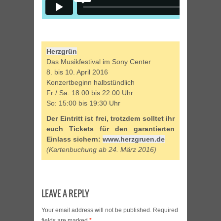
Herzgrün
Das Musikfestival im Sony Center
8. bis 10. April 2016
Konzertbeginn halbstündlich
Fr / Sa: 18:00 bis 22:00 Uhr
So: 15:00 bis 19:30 Uhr
Der Eintritt ist frei, trotzdem solltet ihr
euch Tickets für den garantierten
Einlass sichern:
www.herzgruen.de
(Kartenbuchung ab 24. März 2016)
LEAVE A REPLY
Your email address will not be published.
Required
fields are marked
*