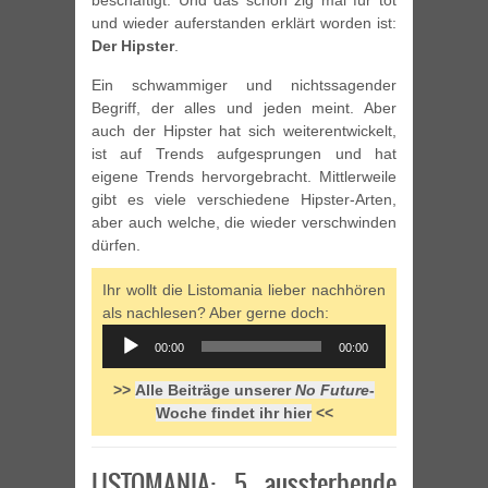
beschäftigt. Und das schon zig mal für tot
und wieder auferstanden erklärt worden ist:
Der Hipster
.
Ein schwammiger und nichtssagender
Begriff, der alles und jeden meint. Aber
auch der Hipster hat sich weiterentwickelt,
ist auf Trends aufgesprungen und hat
eigene Trends hervorgebracht. Mittlerweile
gibt es viele verschiedene Hipster-Arten,
aber auch welche, die wieder verschwinden
dürfen.
Ihr wollt die Listomania lieber nachhören
als nachlesen? Aber gerne doch:
Audio
00:00
00:00
Player
>>
Alle Beiträge unserer
No Future
-
Woche findet ihr hier
<<
LISTOMANIA: 5 aussterbende