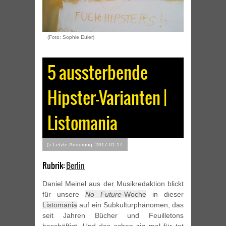
(Foto: Sophie Euler)
5 aussterbende
Hipster-Varianten |
Listomania
▷ Letzte Änderung: 2017-01-17
Rubrik:
Berlin
Daniel Meinel aus der Musikredaktion blickt
für unsere
No Future
-Woche
in dieser
Listomania
auf ein Subkulturphänomen, das
seit Jahren Bücher und Feuilletons