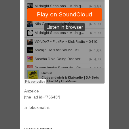
Anzeige
[the_ad id=”75643″]
:infoboxmathi: