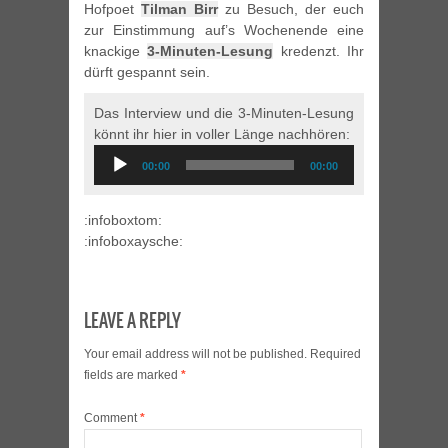
Hofpoet
Tilman Birr
zu Besuch, der euch
zur Einstimmung auf’s Wochenende eine
knackige
3-Minuten-Lesung
kredenzt. Ihr
dürft gespannt sein.
Das Interview und die 3-Minuten-Lesung
könnt ihr hier in voller Länge nachhören:
Audio
00:00
00:00
Player
:infoboxtom:
:infoboxaysche:
LEAVE A REPLY
Your email address will not be published.
Required
fields are marked
*
Comment
*