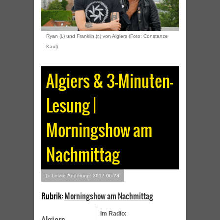
Ryan (l.) und Franklin (r.) von Algiers (Foto: Constanze
Kaul)
Algiers & 3-Minuten-
Lesung |
Morningshow am
Nachmittag
▷ Letzte Änderung: 2017-06-23
Rubrik:
Morningshow am Nachmittag
Im Radio: