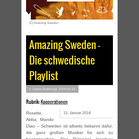
(C) Amazing Sweden
Amazing Sweden –
Die schwedische
Playlist
▷ Letzte Änderung: 2016-01-19
Rubrik:
Kooperationen
Roxette,
15. Januar 2016
Abba, Mando
Diao – Schweden ist allseits bekannt dafür,
die ganz großen Musiker für sich zu