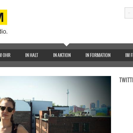
M OHR
IN HALT
IN AKTION
IN FORMATION
IM 
TWITT