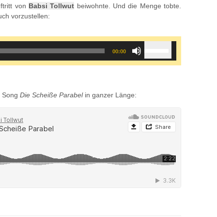
tritt von
Babsi Tollwut
beiwohnte. Und die Menge tobte.
ch vorzustellen:
Use
00:00
Up/Down
Arrow
keys
to
en Song
Die Scheiße Parabel
in ganzer Länge:
increase
or
decrease
volume.