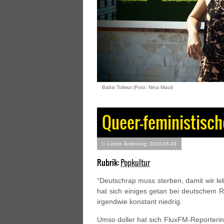
Babsi Tollwut (Foto: Nina Maul)
Queer-feministisch
▷ Letzte Änderung: 2016-05-29
Rubrik:
Popkultur
“Deutschrap muss sterben, damit wir le
hat sich einiges getan bei deutschem R
irgendwie konstant niedrig.
Umso doller hat sich FluxFM-Reporterin 