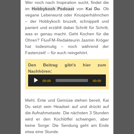
Wer noch nach Inspiration sucht, findet die
im
Hobbykoch Podcast
von
Kai Du
. Ob
vegane Leberwurst oder Knusperhähnchen
– der Hobbykoch bruzelt, schnippelt und
paniert und erzählt dabei Schritt für Schritt,
was er genau macht. Geht Kochen für die
Ohren? FluxFM-Redakteurin Jasmin Kröger
hat todesmutig – noch während der
Fastenzeit! – für euch reingehört.
Den Beitrag gibt’s hier zum
Nachhören:
Audio
00:00
00:00
Player
Mehl, Ente und Gemüse stehen bereit, Kai
Du setzt sein Headset auf und drückt auf
die Aufnahmetaste. Die nächsten 3 Stunden
wird er den Kochlöffel schwingen, aber
keine Sorge: Die Sendung geht am Ende
etwa eine Stunde.