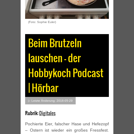
(Foto: Sophie Euler)
Beim Brutzeln
lauschen – der
Hobbykoch Podcast
| Hörbar
▷ Letzte Änderung: 2016-05-29
Rubrik:
Digitales
Pochierte Eier, falscher Hase und Hefezopf
– Ostern ist wieder ein großes Fressfest.