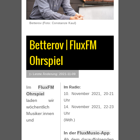
Betterov (Foto: Constanze Kaul)
Betterov | FluxFM
Ohrspiel
▷ Letzte Änderung: 2021-11-09
Im
FluxFM
Im Radio:
Ohrspiel
10. November 2021, 20-21
laden wir
Uhr
wöchentlich
14. November 2021, 22-23
Musiker:innen
Uhr
und
(Wdh.)
In der
FluxMusic-App
:
Ab dem darauffolgenden