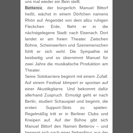
uns mal wieder ein Bein stellt.
Betterov
, der bürgerlich Manuel Bittorf
heißt, wächst in einem Dörfchen namens
Rhön auf. Angeödet von dem allzu ruhigen
Fleckchen Erde, flieht er in die
nächstgelegene Stadt: nach Eisenach. Dort
landet er am freien Theater. Zwischen
Bühne, Scheinwerfern und Szenemenschen
fühlt er sich wohl. Die Sympathie ist
beidseitig und so übernimmt Manuel für
zwei Jahre die musikalische Produktion am
Theater.
Seine Solokarriere beginnt mit einem Zufall:
Auf einem Festival klimpert er spontan auf
einer Akustikgitarre. Und bekommt dafür
allerhand Zuspruch. Ermutigt geht er nach
Berlin, studiert Schauspiel und beginnt, die
ersten Support-Slots zu spielen.
Regelmäßig tritt er in Berliner Clubs und
Kneipen auf. Auf der Bühne gibt sich
Manuel Bittorf den Namen Betterov – und
benennt sich nach einer Nebenfigur aus der