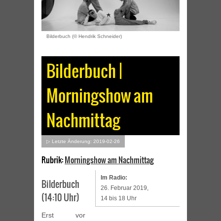
Bilderbuch (© Hendrik Schneider)
Bilderbuch |
Morningshow am
Nachmittag
▷ Letzte Änderung: 2019-02-26
Rubrik:
Morningshow am Nachmittag
Im Radio:
Bilderbuch
26. Februar 2019,
(14:10 Uhr)
14 bis 18 Uhr
Erst vor