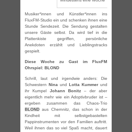
Mindestens eine Woche
Musiker*innen und Künstler*innen ins
FluxFM-Studio ein und schenken ihnen eine
Stunde Sendezeit. Die Sendung gestalten
unsere Gäste selbst. Da wird tief in die
Plattenkiste gegriffen, persönliche
Anekdoten erzählt und Lieblingstracks
gespielt.
Diese Woche zu Gast im FluxFM
Ohrspiel: BLOND
Schrill, laut und irgendwie anders: Die
Schwestern
Nina
und
Lotta Kummer
und
ihr Kumpel
Johann Bonitz
– der aber
eigentlich mehr wie ein Adoptivbruder ist –
ergeben zusammen das Chaos-Trio
BLOND
aus Chemnitz, das schon in der
Kindheit mit selbstgebastelten
Pappinstrumenten vor den Familien auftritt.
Weil ihnen das so viel Spaß macht, dauert