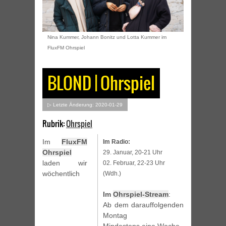
Nina Kummer, Johann Bonitz und Lotta Kummer im
FluxFM Ohrspiel
BLOND | Ohrspiel
▷ Letzte Änderung: 2020-01-29
Rubrik:
Ohrspiel
Im
FluxFM
Im Radio:
Ohrspiel
29. Januar, 20-21 Uhr
laden wir
02. Februar, 22-23 Uhr
wöchentlich
(Wdh.)
Im
Ohrspiel-Stream
:
Ab dem darauffolgenden
Montag