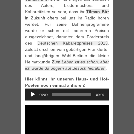
des Autors, Liedermachers und
Kabarettisten so sehr, dass ihr
Tilman Birr
in Zukunft öfters bei uns im Radio hören
werdet. Für seine Bühnenprogramme
wurde er schon mit mehreren Preisen
ausgezeichnet, darunter dem Förderpreis
des
Deutschen Kabarettpreises 2013
.
Zuletzt erschien vom gebürtigen Frankfurter
und langjährigem Wahl-Berliner die kleine
Heimatkunde
Zum Leben ist es schön, aber
ich würde da ungern auf Besuch hinfahren
.
Hier könnt ihr unseren Haus- und Hof-
Poeten noch einmal anhören:
Audio
00:00
00:00
Player