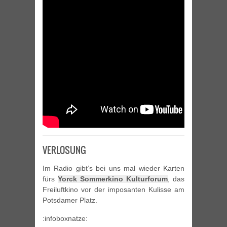
VERLOSUNG
Im Radio gibt’s bei uns mal wieder Karten
fürs
Yorck Sommerkino Kulturforum
, das
Freiluftkino vor der imposanten Kulisse am
Potsdamer Platz.
:infoboxnatze: