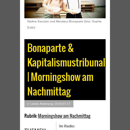
Nadine Kreutzer und Monsieur Bonaparte (foto: Sophie
Euler)
Bonaparte &
Kapitalismustribunal
| Morningshow am
Nachmittag
▷ Letzte Änderung: 2015-07-17
Rubrik:
Morningshow am Nachmittag
Im Radio: