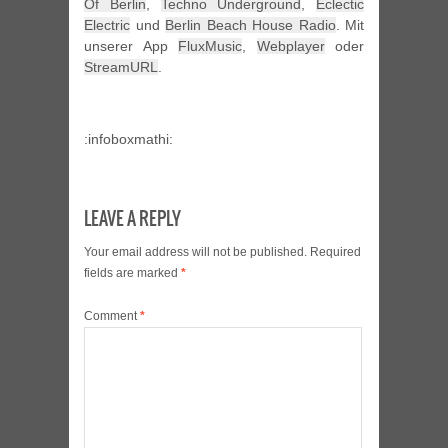
Of Berlin
,
Techno Underground
,
Eclectic
Electric
und
Berlin Beach House Radio
. Mit
unserer App
FluxMusic
,
Webplayer
oder
StreamURL
.
:infoboxmathi:
LEAVE A REPLY
Your email address will not be published.
Required
fields are marked
*
Comment
*