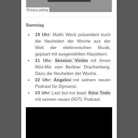
Samstag
19 Uhr:
Mathi Weck präsentiert euch
die Neuheiten der Woche aus der
Welt der elektronischen Musik,
gepaart mit ausgewählten Klassikern.
21 Uhr:
Session Victim
mit ihrem
Mini-Mix vom Berliner Drachenberg.
Dazu die Neuheiten der Woche.
22 Uhr:
Angelov
mit seinem neuen
Podcast für
Diynamic
.
23 Uhr:
Last but not least:
Kino Todo
mit seinem neuen
DGTL
Podcast.